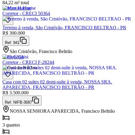
84,22 m² total
Marcos Hanise
Corretor - CRECI 50364
Terreno à venda, São Cristóvão, FRANCISCO BELTRAO - PR
R$
300.000
Ref:
941
São Cristóvão, Francisco Beltrão
Elvis Ghisi
Corretor - CRECI F-28244
Imóvel do Núcleo
Casa com 02 suítes 02 demi-suíte à venda, NOSSA SRA.
APARECIDA, FRANCISCO BELTRÃO - PR
R$
3.500.000
Ref:
NIFB-3687
NOSSA SENHORA APARECIDA, Francisco Beltrão
3 quartos