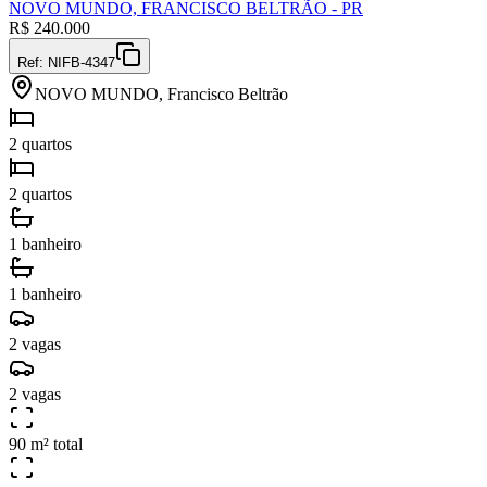
NOVO MUNDO, FRANCISCO BELTRÃO - PR
R$
240.000
Ref:
NIFB-4347
NOVO MUNDO, Francisco Beltrão
2 quartos
2 quartos
1 banheiro
1 banheiro
2 vagas
2 vagas
90 m² total