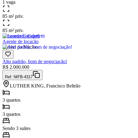
1 vaga
85 m² priv.
85 m² priv.
Leonardo Capeletti
Agente de locação
Imóvel do Núcleo
Alto padrão, bom de negociação!
R$
2.000.000
Ref:
NIFB-4317
LUTHER KING, Francisco Beltrão
3 quartos
3 quartos
Sendo 3 suítes