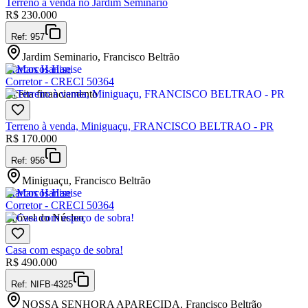
Terreno à venda no Jardim Seminário
R$
230.000
Ref:
957
Jardim Seminario, Francisco Beltrão
Marcos Hanise
Corretor - CRECI 50364
Aceita financiamento
Terreno à venda, Miniguaçu, FRANCISCO BELTRAO - PR
R$
170.000
Ref:
956
Miniguaçu, Francisco Beltrão
Marcos Hanise
Corretor - CRECI 50364
Imóvel do Núcleo
Casa com espaço de sobra!
R$
490.000
Ref:
NIFB-4325
NOSSA SENHORA APARECIDA, Francisco Beltrão