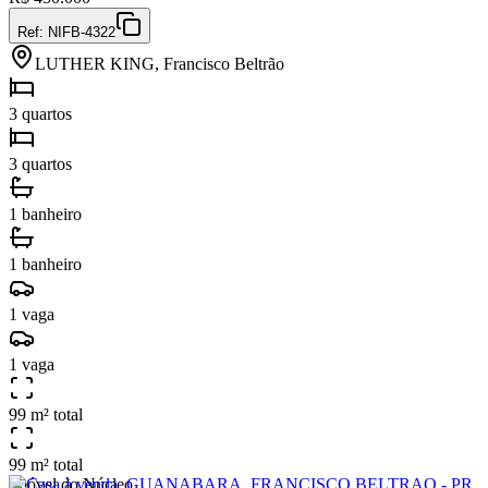
Ref:
NIFB-4322
LUTHER KING, Francisco Beltrão
3 quartos
3 quartos
1 banheiro
1 banheiro
1 vaga
1 vaga
99 m² total
99 m² total
Imóvel do Núcleo