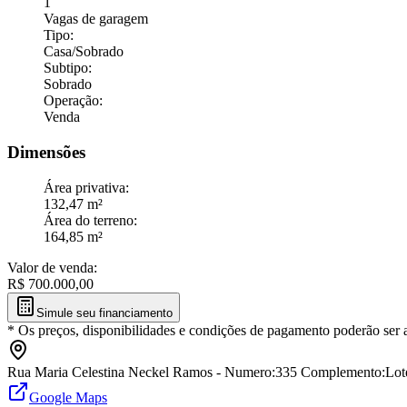
1
Vagas de garagem
Tipo
:
Casa/Sobrado
Subtipo
:
Sobrado
Operação
:
Venda
Dimensões
Área privativa
:
132,47 m²
Área do terreno
:
164,85 m²
Valor de venda
:
R$
700.000,00
Simule seu financiamento
*
Os preços, disponibilidades e condições de pagamento poderão ser 
Rua Maria Celestina Neckel Ramos - Numero:335 Complemento:Loteam
Google Maps