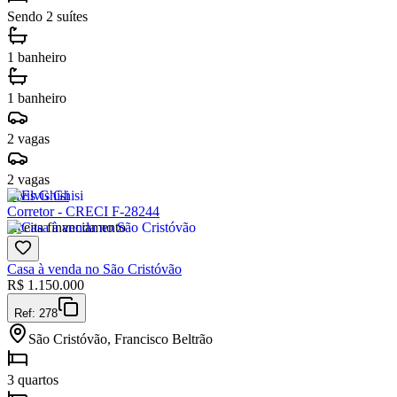
Sendo 2 suítes
1 banheiro
1 banheiro
2 vagas
2 vagas
Elvis Ghisi
Corretor - CRECI F-28244
Aceita financiamento
Casa à venda no São Cristóvão
R$
1.150.000
Ref:
278
São Cristóvão, Francisco Beltrão
3 quartos